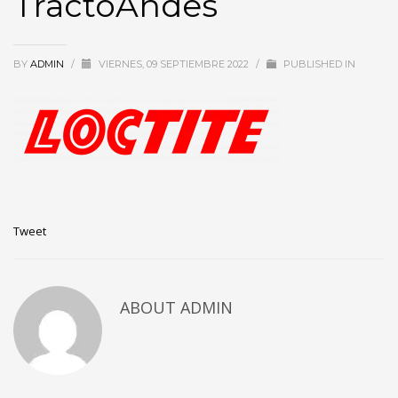
TractoAndes
BY
ADMIN
/
VIERNES, 09 SEPTIEMBRE 2022
/
PUBLISHED IN
Tweet
ABOUT
ADMIN