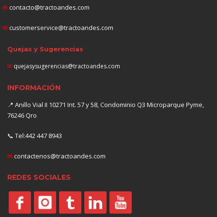
✉
contacto@tractoandes.com
✉
customerservice@tractoandes.com
Quejas y Sugerencias
✉
quejasysugerencias@tractoandes.com
INFORMACIÓN
📍
Anillo Vial II 10271 Int. 57 y 58, Condominio Q3 Microparque Pyme,
76246 Qro
📞
Tel:442 447 8943
✉
contactenos@tractoandes.com
REDES SOCIALES