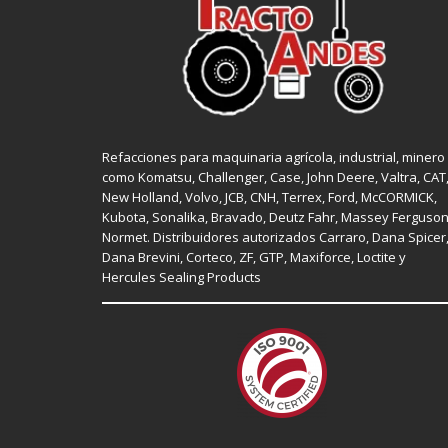
Refacciones para maquinaria agrícola, industrial, minero
como
Komatsu, Challenger,
Case
,
John Deere
, Valtra,
CAT
New Holland
, Volvo,
JCB
,
CNH
, Terrex,
Ford
, McCORMICK,
Kubota
, Sonalika, Bravado, Deutz Fahr,
Massey Ferguso
Normet
. Distribuidores autorizados
Carraro
,
Dana Spicer
Dana Brevini,
Corteco
,
ZF
,
GTP
,
Maxiforce,
Loctite
y
Hercules Sealing Products