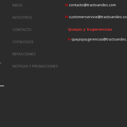
✉
contacto@tractoandes.com
INICIO
✉
customerservice@tractoandes.c
NOSOTROS
CONTACTO
Quejas y Sugerencias
✉
quejasysugerencias@tractoandes
CATÁLOGOS
,
REFACCIONES
n
,
NOTICIAS Y PROMOCIONES
,