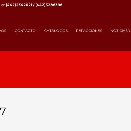
al:
(442)2342021 / (442)3286396
ROS
CONTACTO
CATÁLOGOS
REFACCIONES
NOTICIAS 
07