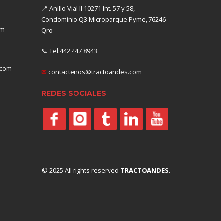
📍
Anillo Vial II 10271 Int. 57 y 58,
Condominio Q3 Microparque Pyme, 76246
om
Qro
📞
Tel:442 447 8943
.com
✉
contactenos@tractoandes.com
REDES SOCIALES
© 2025 All rights reserved
TRACTOANDES.