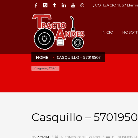
¿COTIZACIONES? Llama 
INICIO
NOSOT
HOME
CASQUILLO – 57019507
6 agosto, 2026
Casquillo – 570195
BY
ADMIN
/
VIERNES, 08 JULIO 2022
/
PUBLISHED IN