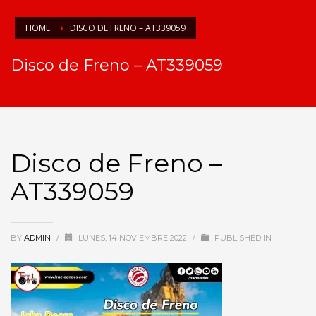
HOME
DISCO DE FRENO – AT339059
Disco de Freno – AT339059
Disco de Freno –
AT339059
BY
ADMIN
/
LUNES, 14 NOVIEMBRE 2022
/
PUBLISHED IN