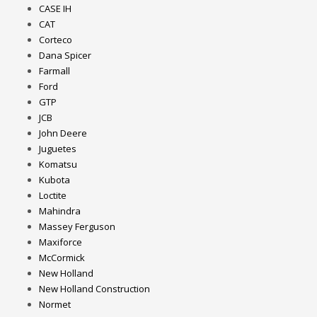
CASE IH
CAT
Corteco
Dana Spicer
Farmall
Ford
GTP
JCB
John Deere
Juguetes
Komatsu
Kubota
Loctite
Mahindra
Massey Ferguson
Maxiforce
McCormick
New Holland
New Holland Construction
Normet