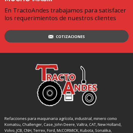
En TractoAndes trabajamos para satisfacer
los requerimientos de nuestros clientes
COTIZACIONES
Refacciones para maquinaria agrícola, industrial, minero como
Komatsu, Challenger,
Case
,
John Deere
, Valtra,
CAT
,
New Holland
,
Volvo,
JCB
,
CNH
, Terrex,
Ford
, McCORMICK,
Kubota
, Sonalika,