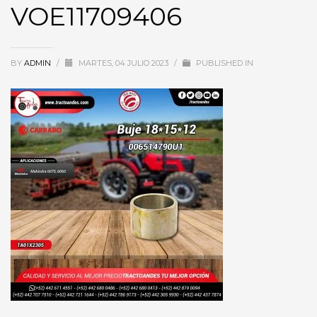
VOE11709406
BY
ADMIN
/
MARTES, 04 JULIO 2023
/
PUBLISHED IN