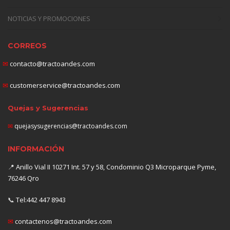
NOTICIAS Y PROMOCIONES
CORREOS
✉
contacto@tractoandes.com
✉
customerservice@tractoandes.com
Quejas y Sugerencias
✉
quejasysugerencias@tractoandes.com
INFORMACIÓN
📍
Anillo Vial II 10271 Int. 57 y 58, Condominio Q3 Microparque Pyme,
76246 Qro
📞
Tel:442 447 8943
✉
contactenos@tractoandes.com