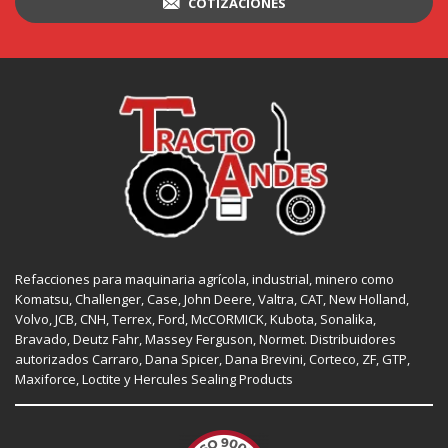
COTIZACIONES
Refacciones para maquinaria agrícola, industrial, minero como
Komatsu, Challenger,
Case
,
John Deere
, Valtra,
CAT
,
New Holland
,
Volvo,
JCB
,
CNH
, Terrex,
Ford
, McCORMICK,
Kubota
, Sonalika,
Bravado, Deutz Fahr,
Massey Ferguson
,
Normet
. Distribuidores
autorizados
Carraro
,
Dana Spicer
, Dana Brevini,
Corteco
,
ZF
,
GTP
,
Maxiforce,
Loctite
y Hercules Sealing Products