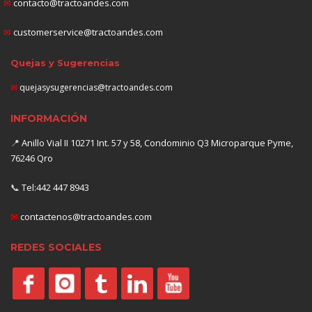
✉
contacto@tractoandes.com
✉
customerservice@tractoandes.com
Quejas y Sugerencias
✉
quejasysugerencias@tractoandes.com
INFORMACIÓN
📍
Anillo Vial II 10271 Int. 57 y 58, Condominio Q3 Microparque Pyme,
76246 Qro
📞
Tel:442 447 8943
✉
contactenos@tractoandes.com
REDES SOCIALES