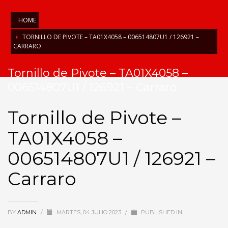
HOME
TORNILLO DE PIVOTE – TA01X4058 – 006514807U1 / 126921 –
CARRARO
Tornillo de Pivote – TA01X4058 –
006514807U1 / 126921 – Carraro
Tornillo de Pivote –
TA01X4058 –
006514807U1 / 126921 –
Carraro
BY
ADMIN
/
MARTES, 04 JULIO 2023
/
PUBLISHED IN