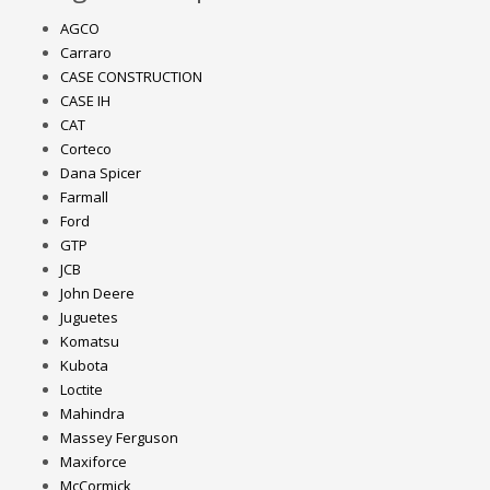
AGCO
Carraro
CASE CONSTRUCTION
CASE IH
CAT
Corteco
Dana Spicer
Farmall
Ford
GTP
JCB
John Deere
Juguetes
Komatsu
Kubota
Loctite
Mahindra
Massey Ferguson
Maxiforce
McCormick