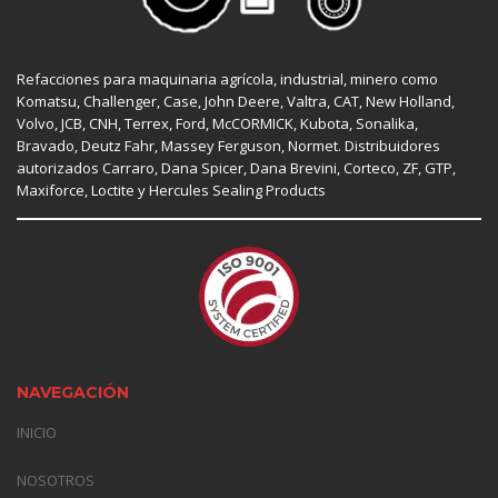
Refacciones para maquinaria agrícola, industrial, minero como
Komatsu, Challenger,
Case
,
John Deere
, Valtra,
CAT
,
New Holland
,
Volvo,
JCB
,
CNH
, Terrex,
Ford
, McCORMICK,
Kubota
, Sonalika,
Bravado, Deutz Fahr,
Massey Ferguson
,
Normet
. Distribuidores
autorizados
Carraro
,
Dana Spicer
, Dana Brevini,
Corteco
,
ZF
,
GTP
,
Maxiforce,
Loctite
y Hercules Sealing Products
NAVEGACIÓN
INICIO
NOSOTROS