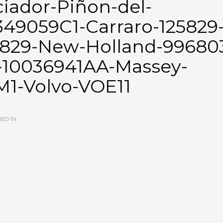
iador-Piñon-del-
1349059C1-Carraro-125829
829-New-Holland-99680
-10036941AA-Massey-
1-Volvo-VOE11
ED IN