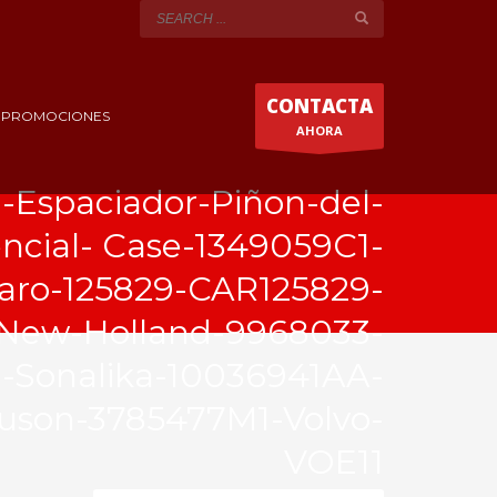
CONTACTA
Y PROMOCIONES
AHORA
-Espaciador-Piñon-del-
encial- Case-1349059C1-
aro-125829-CAR125829-
New-Holland-9968033-
-Sonalika-10036941AA-
uson-3785477M1-Volvo-
VOE11