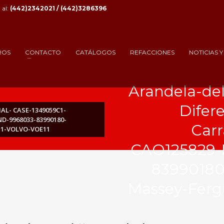
al:
(442)2342021 / (442)3286396
ROS
CONTACTO
CATÁLOGOS
REFACCIONES
NOTICIAS 
Arandela-del
Difer
L- CASE-1349059C1-
-9968033-83990180-
Carr
1-VOLVO-VOE11
CAO125829-
83990180
Massey-Ferg