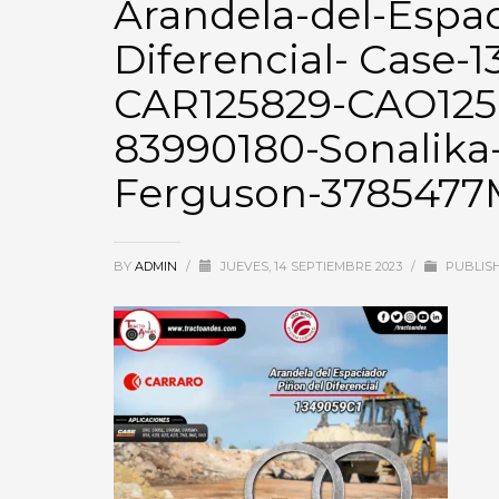
Arandela-del-Espac
Diferencial- Case-
CAR125829-CAO125
83990180-Sonalika
Ferguson-3785477M
BY
ADMIN
/
JUEVES, 14 SEPTIEMBRE 2023
/
PUBLISH