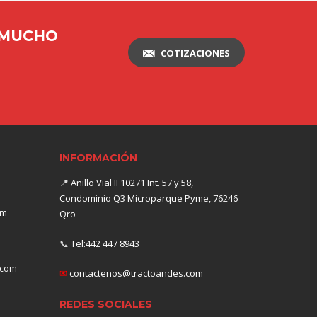
 MUCHO
COTIZACIONES
INFORMACIÓN
📍
Anillo Vial II 10271 Int. 57 y 58,
Condominio Q3 Microparque Pyme, 76246
om
Qro
📞
Tel:442 447 8943
.com
✉
contactenos@tractoandes.com
REDES SOCIALES