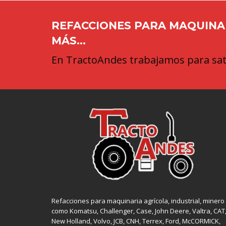
REFACCIONES PARA MAQUINAR
MÁS...
En TractoAndes trabajamos para sati
Refacciones para maquinaria agrícola, industrial, minero
como
Komatsu, Challenger,
Case
,
John Deere
, Valtra,
CAT
New Holland
, Volvo,
JCB
,
CNH
, Terrex,
Ford
, McCORMICK,