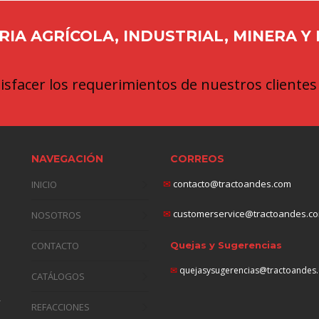
IA AGRÍCOLA, INDUSTRIAL, MINERA Y
sfacer los requerimientos de nuestros clientes
NAVEGACIÓN
CORREOS
✉
contacto@tractoandes.com
INICIO
✉
customerservice@tractoandes.c
NOSOTROS
CONTACTO
Quejas y Sugerencias
✉
quejasysugerencias@tractoandes
CATÁLOGOS
,
REFACCIONES