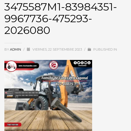
3475587M1-83984351-
9967736-475293-
2026080
BY
ADMIN
/
VIERNES, 22 SEPTIEMBRE 2023
/
PUBLISHED IN