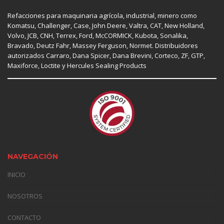
Refacciones para maquinaria agrícola, industrial, minero como
Komatsu, Challenger,
Case
,
John Deere
, Valtra,
CAT
,
New Holland
,
Volvo,
JCB
,
CNH
, Terrex,
Ford
, McCORMICK,
Kubota
, Sonalika,
Bravado, Deutz Fahr,
Massey Ferguson
,
Normet
. Distribuidores
autorizados
Carraro
,
Dana Spicer
, Dana Brevini,
Corteco
,
ZF
,
GTP
,
Maxiforce,
Loctite
y Hercules Sealing Products
NAVEGACIÓN
INICIO
NOSOTROS
CONTACTO