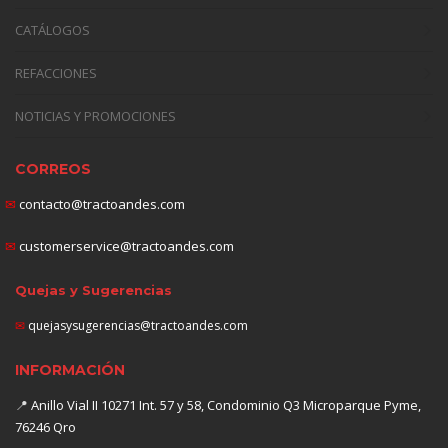
CATÁLOGOS
REFACCIONES
NOTICIAS Y PROMOCIONES
CORREOS
✉
contacto@tractoandes.com
✉
customerservice@tractoandes.com
Quejas y Sugerencias
✉
quejasysugerencias@tractoandes.com
INFORMACIÓN
📍
Anillo Vial II 10271 Int. 57 y 58, Condominio Q3 Microparque Pyme,
76246 Qro