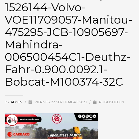
1526144-Volvo-
VOE11709057-Manitou-
475295-JCB-10905697-
Mahindra-
006500454C1-Deuthz-
Fahr-0.900.0092.1-
Bobcat-M100374-32C
BY
ADMIN
/
VIERNES, 22 SEPTIEMBRE 2023
/
PUBLISHED IN