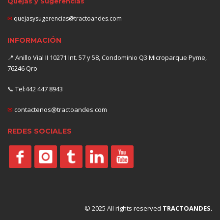
Quejas y Sugerencias
✉
quejasysugerencias@tractoandes.com
INFORMACIÓN
📍
Anillo Vial II 10271 Int. 57 y 58, Condominio Q3 Microparque Pyme,
76246 Qro
📞
Tel:442 447 8943
✉
contactenos@tractoandes.com
REDES SOCIALES
© 2025 All rights reserved
TRACTOANDES.