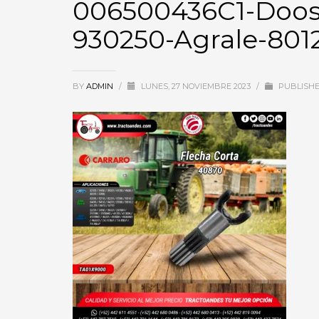
006500436C1-Doos
930250-Agrale-801
BY
ADMIN
/
LUNES, 27 NOVIEMBRE 2023
/
PUBLISHE