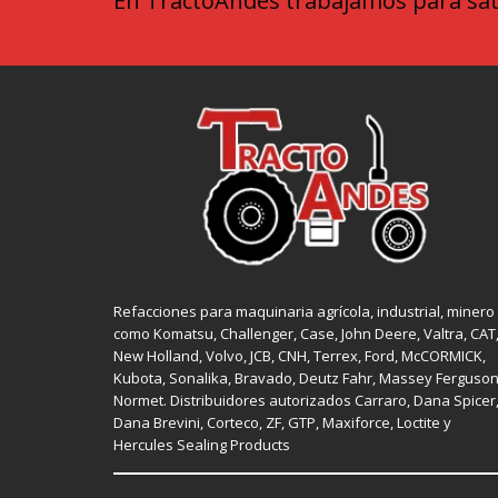
En TractoAndes trabajamos para sati
Refacciones para maquinaria agrícola, industrial, minero
como
Komatsu, Challenger,
Case
,
John Deere
, Valtra,
CAT
New Holland
, Volvo,
JCB
,
CNH
, Terrex,
Ford
, McCORMICK,
Kubota
, Sonalika, Bravado, Deutz Fahr,
Massey Ferguso
Normet
. Distribuidores autorizados
Carraro
,
Dana Spicer
Dana Brevini,
Corteco
,
ZF
,
GTP
,
Maxiforce,
Loctite
y
Hercules Sealing Products