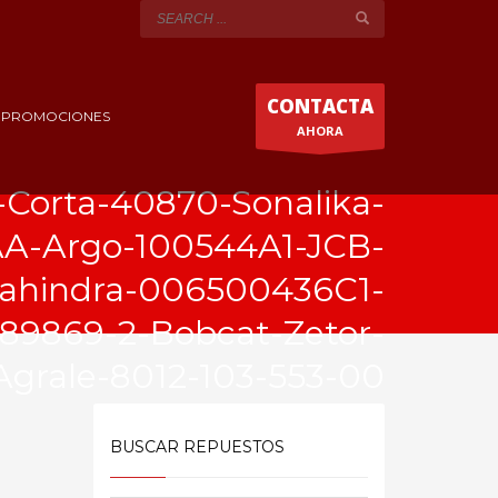
CONTACTA
Y PROMOCIONES
AHORA
-Corta-40870-Sonalika-
A-Argo-100544A1-JCB-
ahindra-006500436C1-
89869-2-Bobcat-Zetor-
grale-8012-103-553-00
BUSCAR REPUESTOS