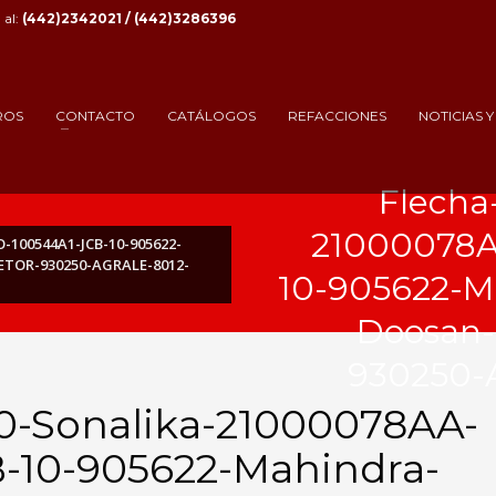
al:
(442)2342021 / (442)3286396
ROS
CONTACTO
CATÁLOGOS
REFACCIONES
NOTICIAS 
Flecha
21000078A
100544A1-JCB-10-905622-
TOR-930250-AGRALE-8012-
10-905622-M
Doosan-
930250-A
0-Sonalika-21000078AA-
-10-905622-Mahindra-