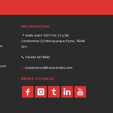
INFORMACIÓN
📍
Anillo Vial II 10271 Int. 57 y 58,
Condominio Q3 Microparque Pyme, 76246
om
Qro
📞
Tel:442 447 8943
.com
✉
contactenos@tractoandes.com
REDES SOCIALES