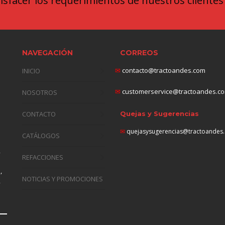
sfacer los requerimientos de nuestros clientes
NAVEGACIÓN
CORREOS
✉
contacto@tractoandes.com
INICIO
✉
customerservice@tractoandes.c
NOSOTROS
CONTACTO
Quejas y Sugerencias
✉
quejasysugerencias@tractoandes
CATÁLOGOS
,
REFACCIONES
n
,
NOTICIAS Y PROMOCIONES
,