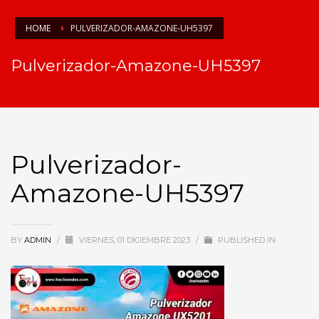
HOME
PULVERIZADOR-AMAZONE-UH5397
Pulverizador-Amazone-UH5397
Pulverizador-
Amazone-UH5397
BY
ADMIN
/
VIERNES, 01 DICIEMBRE 2023
/
PUBLISHED IN