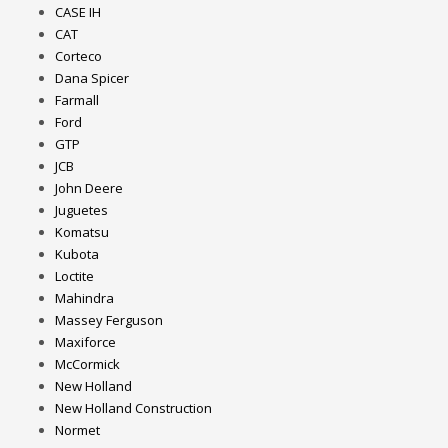
CASE IH
CAT
Corteco
Dana Spicer
Farmall
Ford
GTP
JCB
John Deere
Juguetes
Komatsu
Kubota
Loctite
Mahindra
Massey Ferguson
Maxiforce
McCormick
New Holland
New Holland Construction
Normet