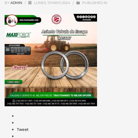
BY
ADMIN
/
LUNES, 13 MAYO 2024
/
PUBLISHED IN
Tweet