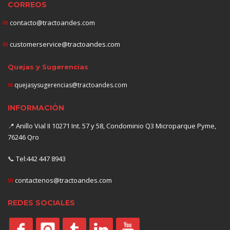
CORREOS
✉
contacto@tractoandes.com
✉
customerservice@tractoandes.com
Quejas y Sugerencias
✉
quejasysugerencias@tractoandes.com
INFORMACIÓN
📍
Anillo Vial II 10271 Int. 57 y 58, Condominio Q3 Microparque Pyme,
76246 Qro
📞
Tel:442 447 8943
✉
contactenos@tractoandes.com
REDES SOCIALES