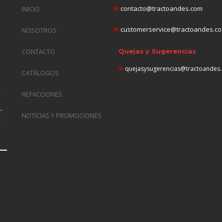
✉
contacto@tractoandes.com
INICIO
✉
customerservice@tractoandes.c
NOSOTROS
CONTACTO
Quejas y Sugerencias
✉
quejasysugerencias@tractoandes
CATÁLOGOS
,
REFACCIONES
n
,
NOTICIAS Y PROMOCIONES
,