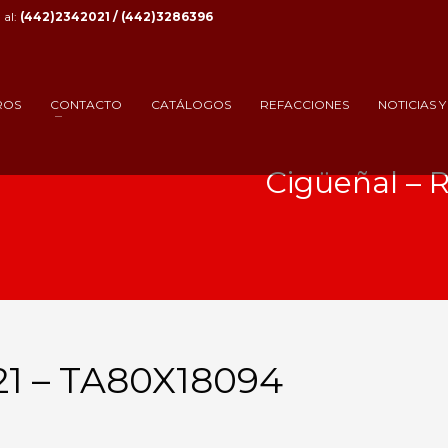
al:
(442)2342021 / (442)3286396
ROS
CONTACTO
CATÁLOGOS
REFACCIONES
NOTICIAS 
Cigüeñal – 
21 – TA80X18094