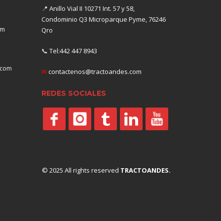
📍
Anillo Vial II 10271 Int. 57 y 58,
Condominio Q3 Microparque Pyme, 76246
om
Qro
📞
Tel:442 447 8943
.com
✉
contactenos@tractoandes.com
REDES SOCIALES
© 2025 All rights reserved
TRACTOANDES.