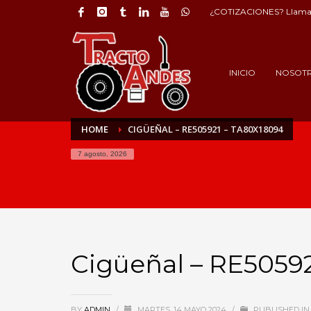
¿COTIZACIONES? Llama 
INICIO
NOSOT
HOME
CIGÜEÑAL – RE505921 – TA80X18094
7 agosto, 2026
Cigüeñal – RE5059
BY
ADMIN
/
MARTES, 14 MAYO 2024
/
PUBLISHED IN