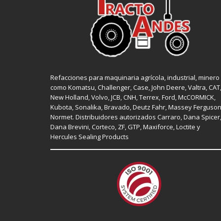
Refacciones para maquinaria agrícola, industrial, minero
como
Komatsu, Challenger,
Case
,
John Deere
, Valtra,
CAT
New Holland
, Volvo,
JCB
,
CNH
, Terrex,
Ford
, McCORMICK,
Kubota
, Sonalika, Bravado, Deutz Fahr,
Massey Ferguso
Normet
. Distribuidores autorizados
Carraro
,
Dana Spicer
Dana Brevini,
Corteco
,
ZF
,
GTP
,
Maxiforce,
Loctite
y
Hercules Sealing Products