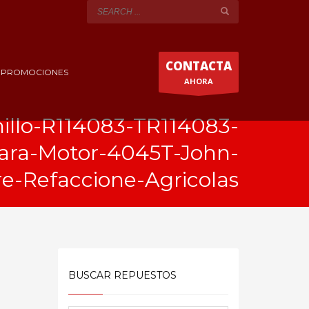
CONTACTA
Y PROMOCIONES
AHORA
nillo-R114083-TR114083-
para-Motor-4045T-John-
e-Refaccione-Agricolas
BUSCAR REPUESTOS