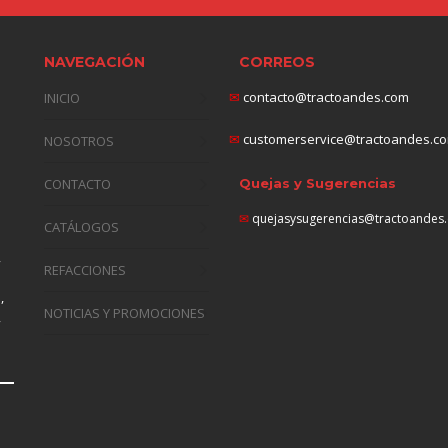
NAVEGACIÓN
CORREOS
✉
contacto@tractoandes.com
INICIO
✉
customerservice@tractoandes.c
NOSOTROS
CONTACTO
Quejas y Sugerencias
✉
quejasysugerencias@tractoandes
CATÁLOGOS
,
REFACCIONES
n
,
NOTICIAS Y PROMOCIONES
,