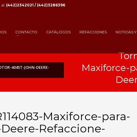
al:
(442)2342021 / (442)3286396
ROS
CONTACTO
CATÁLOGOS
REFACCIONES
NOTICIAS 
Tor
Maxiforce-
OTOR-4045T-JOHN-DEERE-
Deer
R114083-Maxiforce-para-
Deere-Refaccione-