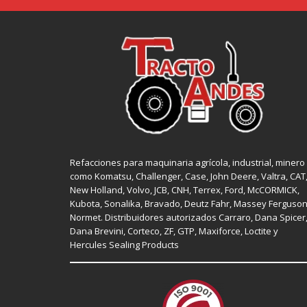
Refacciones para maquinaria agrícola, industrial, minero
como
Komatsu, Challenger,
Case
,
John Deere
, Valtra,
CAT
New Holland
, Volvo,
JCB
,
CNH
, Terrex,
Ford
, McCORMICK,
Kubota
, Sonalika, Bravado, Deutz Fahr,
Massey Ferguso
Normet
. Distribuidores autorizados
Carraro
,
Dana Spicer
Dana Brevini,
Corteco
,
ZF
,
GTP
,
Maxiforce,
Loctite
y
Hercules Sealing Products