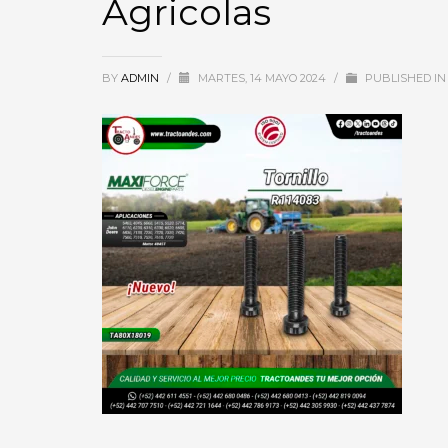
Agricolas
BY
ADMIN
/
MARTES, 14 MAYO 2024
/
PUBLISHED IN