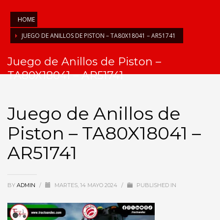
HOME
JUEGO DE ANILLOS DE PISTON – TA80X18041 – AR51741
Juego de Anillos de Piston –
TA80X18041 – AR51741
Juego de Anillos de
Piston – TA80X18041 –
AR51741
BY
ADMIN
/
MARTES, 14 MAYO 2024
/
PUBLISHED IN