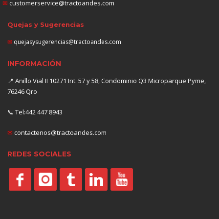
✉
customerservice@tractoandes.com
Quejas y Sugerencias
✉
quejasysugerencias@tractoandes.com
INFORMACIÓN
📍
Anillo Vial II 10271 Int. 57 y 58, Condominio Q3 Microparque Pyme,
76246 Qro
📞
Tel:442 447 8943
✉
contactenos@tractoandes.com
REDES SOCIALES