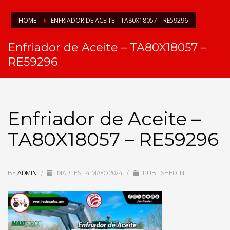
HOME
ENFRIADOR DE ACEITE – TA80X18057 – RE59296
Enfriador de Aceite – TA80X18057 –
RE59296
Enfriador de Aceite –
TA80X18057 – RE59296
BY
ADMIN
/
MARTES, 14 MAYO 2024
/
PUBLISHED IN