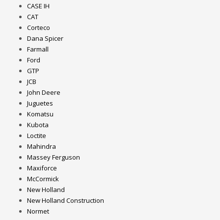
CASE IH
CAT
Corteco
Dana Spicer
Farmall
Ford
GTP
JCB
John Deere
Juguetes
Komatsu
Kubota
Loctite
Mahindra
Massey Ferguson
Maxiforce
McCormick
New Holland
New Holland Construction
Normet