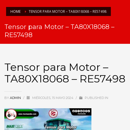
HOME
TENSOR PARA MOTOR – TA80X18068 – RE57498
Tensor para Motor – TA80X18068 –
RE57498
Tensor para Motor –
TA80X18068 – RE57498
BY
ADMIN
/
MIÉRCOLES, 15 MAYO 2024
/
PUBLISHED IN