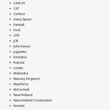
CASE IH
CAT
Corteco
Dana Spicer
Farmall
Ford
GTP
JCB
John Deere
Juguetes
Komatsu
Kubota
Loctite
Mahindra
Massey Ferguson
Maxiforce
McCormick
New Holland
New Holland Construction
Normet