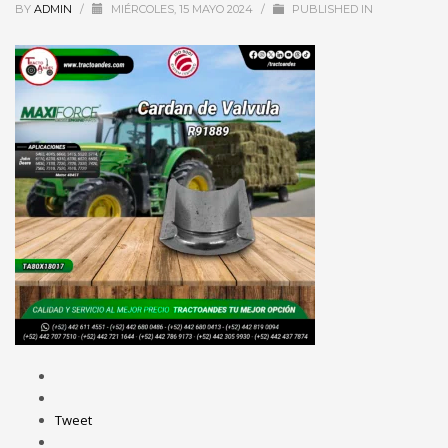
BY
ADMIN
/
MIÉRCOLES, 15 MAYO 2024
/
PUBLISHED IN
Tweet