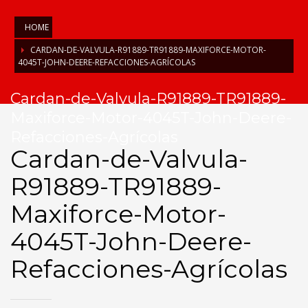
HOME
CARDAN-DE-VALVULA-R91889-TR91889-MAXIFORCE-MOTOR-
4045T-JOHN-DEERE-REFACCIONES-AGRÍCOLAS
Cardan-de-Valvula-R91889-TR91889-
Maxiforce-Motor-4045T-John-Deere-
Refacciones-Agrícolas
Cardan-de-Valvula-
R91889-TR91889-
Maxiforce-Motor-
4045T-John-Deere-
Refacciones-Agrícolas