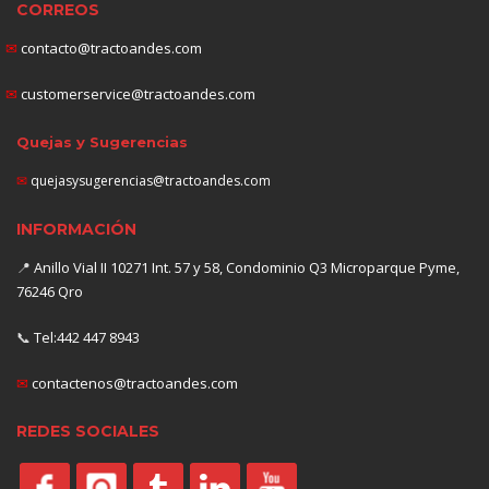
CORREOS
✉
contacto@tractoandes.com
✉
customerservice@tractoandes.com
Quejas y Sugerencias
✉
quejasysugerencias@tractoandes.com
INFORMACIÓN
📍
Anillo Vial II 10271 Int. 57 y 58, Condominio Q3 Microparque Pyme,
76246 Qro
📞
Tel:442 447 8943
✉
contactenos@tractoandes.com
REDES SOCIALES