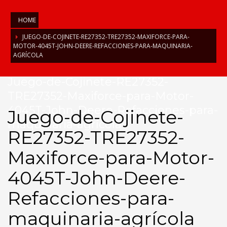
HOME
JUEGO-DE-COJINETE-RE27352-TRE27352-MAXIFORCE-PARA-
MOTOR-4045T-JOHN-DEERE-REFACCIONES-PARA-MAQUINARIA-
AGRÍCOLA
Juego-de-Cojinete-RE27352-
TRE27352-Maxiforce-para-Motor-
4045T-John-Deere-Refacciones-para-
Juego-de-Cojinete-
maquinaria-agrícola
RE27352-TRE27352-
Maxiforce-para-Motor-
4045T-John-Deere-
Refacciones-para-
maquinaria-agrícola