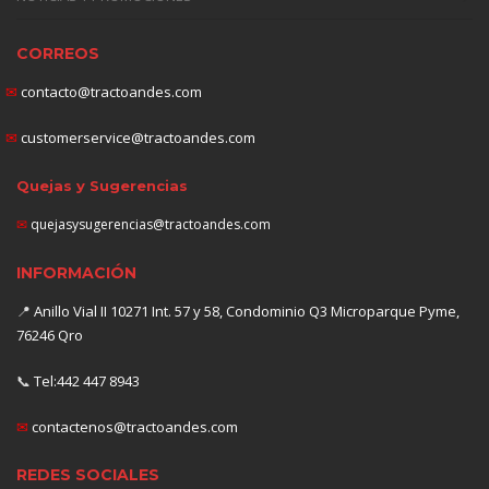
CORREOS
✉
contacto@tractoandes.com
✉
customerservice@tractoandes.com
Quejas y Sugerencias
✉
quejasysugerencias@tractoandes.com
INFORMACIÓN
📍
Anillo Vial II 10271 Int. 57 y 58, Condominio Q3 Microparque Pyme,
76246 Qro
📞
Tel:442 447 8943
✉
contactenos@tractoandes.com
REDES SOCIALES