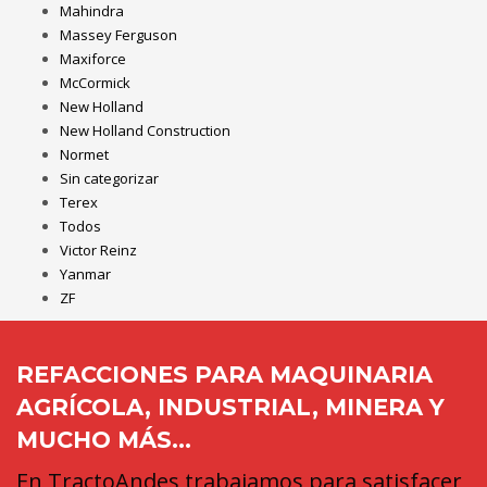
Mahindra
Massey Ferguson
Maxiforce
McCormick
New Holland
New Holland Construction
Normet
Sin categorizar
Terex
Todos
Victor Reinz
Yanmar
ZF
REFACCIONES PARA MAQUINARIA
AGRÍCOLA, INDUSTRIAL, MINERA Y
MUCHO MÁS...
En TractoAndes trabajamos para satisfacer