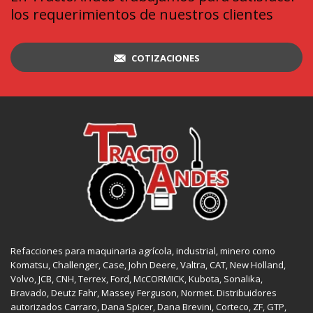
los requerimientos de nuestros clientes
COTIZACIONES
Refacciones para maquinaria agrícola, industrial, minero como
Komatsu, Challenger,
Case
,
John Deere
, Valtra,
CAT
,
New Holland
,
Volvo,
JCB
,
CNH
, Terrex,
Ford
, McCORMICK,
Kubota
, Sonalika,
Bravado, Deutz Fahr,
Massey Ferguson
,
Normet
. Distribuidores
autorizados
Carraro
,
Dana Spicer
, Dana Brevini,
Corteco
,
ZF
,
GTP
,