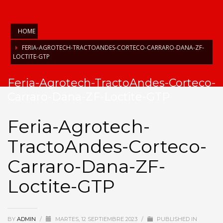
HOME
FERIA-AGROTECH-TRACTOANDES-CORTECO-CARRARO-DANA-ZF-
LOCTITE-GTP
Feria-Agrotech-TractoAndes-Corteco-
Carraro-Dana-ZF-Loctite-GTP
Feria-Agrotech-
TractoAndes-Corteco-
Carraro-Dana-ZF-
Loctite-GTP
BY
ADMIN
/
MARTES, 12 SEPTIEMBRE 2023
/
PUBLISHED IN