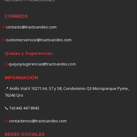
CORREOS
✉
contacto@tractoandes.com
✉
customerservice@tractoandes.com
Quejas y Sugerencias
✉
quejasysugerencias@tractoandes.com
INFORMACIÓN
📍
Anillo Vial II 10271 Int. 57 y 58, Condominio Q3 Microparque Pyme,
76246 Qro
📞
Tel:442 447 8943
✉
contactenos@tractoandes.com
REDES SOCIALES