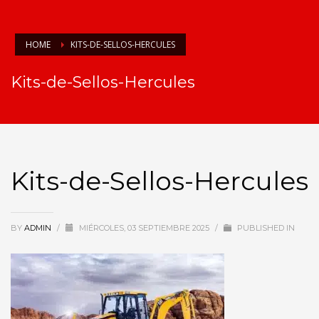
HOME
KITS-DE-SELLOS-HERCULES
Kits-de-Sellos-Hercules
Kits-de-Sellos-Hercules
BY
ADMIN
/
MIÉRCOLES, 03 SEPTIEMBRE 2025
/
PUBLISHED IN