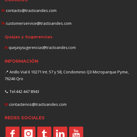
✉
contacto@tractoandes.com
✉
customerservice@tractoandes.com
Quejas y Sugerencias
✉
quejasysugerencias@tractoandes.com
INFORMACIÓN
📍
Anillo Vial II 10271 Int. 57 y 58, Condominio Q3 Microparque Pyme,
76246 Qro
📞
Tel:442 447 8943
✉
contactenos@tractoandes.com
REDES SOCIALES