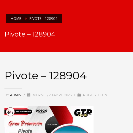
HOME
PIVOTE – 128904
Pivote – 128904
Pivote – 128904
BY
ADMIN
/
VIERNES, 28 ABRIL 2023
/
PUBLISHED IN