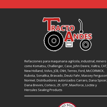
Refacciones para maquinaria agrícola, industrial, minero
como
Komatsu, Challenger,
Case
,
John Deere
, Valtra,
CAT
New Holland
, Volvo,
JCB
,
CNH
, Terrex,
Ford
, McCORMICK,
Kubota
, Sonalika, Bravado, Deutz Fahr,
Massey Ferguso
Normet
. Distribuidores autorizados
Carraro
,
Dana Spicer
Dana Brevini,
Corteco
,
ZF
,
GTP
,
Maxiforce,
Loctite
y
Hercules Sealing Products