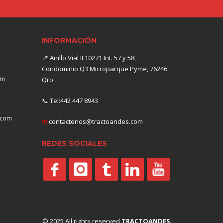
INFORMACIÓN
📍
Anillo Vial II 10271 Int. 57 y 58,
Condominio Q3 Microparque Pyme, 76246
om
Qro
📞
Tel:442 447 8943
.com
✉
contactenos@tractoandes.com
REDES SOCIALES
© 2025 All rights reserved
TRACTOANDES.