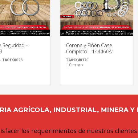
e Seguridad –
Corona y Piñón Case
3
Completo – 144460A1
– TA01X0023
TA01X4037C
| Carraro
IA AGRÍCOLA, INDUSTRIAL, MINERA Y
sfacer los requerimientos de nuestros clientes