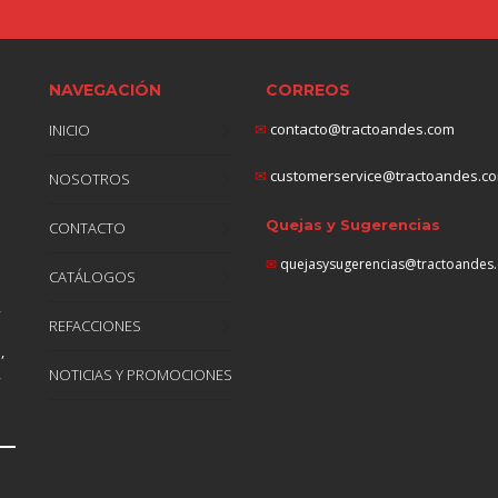
NAVEGACIÓN
CORREOS
✉
contacto@tractoandes.com
INICIO
✉
customerservice@tractoandes.c
NOSOTROS
Quejas y Sugerencias
CONTACTO
✉
quejasysugerencias@tractoandes
CATÁLOGOS
,
REFACCIONES
n
,
,
NOTICIAS Y PROMOCIONES