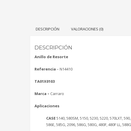
DESCRIPCIÓN
VALORACIONES (0)
DESCRIPCIÓN
Anillo de Resorte
Referencia
– N14410
TA01X0103
Marca –
Carraro
Aplicaciones
CASE
5140, 580SM, 5150, 5230, 5220, 570LXT, 590
586E, 585G, 2096, 586G, 580G, 480F, 480F LL, 588