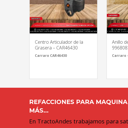
Centro Articulador de la
Anillo d
Grasera – CAR46430
996808
Carraro CAR46430
Carraro 
REFACCIONES PARA MAQUINAR
MÁS...
En TractoAndes trabajamos para sati