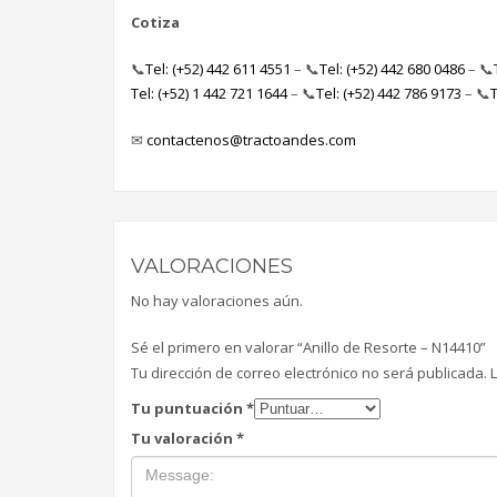
Cotiza
📞
Tel: (+52) 442 611 4551
– 📞
Tel: (+52) 442 680 0486
– 📞
Tel: (+52) 1 442 721 1644
– 📞
Tel: (+52) 442 786 9173
– 📞
T
✉
contactenos@tractoandes.com
VALORACIONES
No hay valoraciones aún.
Sé el primero en valorar “Anillo de Resorte – N14410”
Tu dirección de correo electrónico no será publicada.
Tu puntuación
*
Tu valoración
*