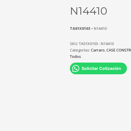
N14410
TA01X0103 –
N14410
SKU:
TA01X0103 - N14410
Categorías:
Carraro
,
CASE CONST
Todos
Solicitar Cotización