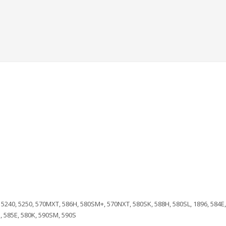
, 5240, 5250, 570MXT, 586H, 580SM+, 570NXT, 580SK, 588H, 580SL, 1896, 584E,
G, 585E, 580K, 590SM, 590S