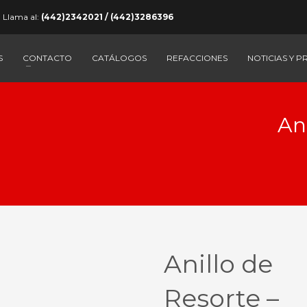
Llama al:
(442)2342021 / (442)3286396
S
CONTACTO
CATÁLOGOS
REFACCIONES
NOTICIAS Y 
An
Anillo de
Resorte –