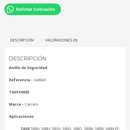
Solicitar Cotización
DESCRIPCIÓN
VALORACIONES (0)
DESCRIPCIÓN
Anillo de Seguridad
Referencia
– A48041
TA01X0063
Marca –
Carraro
Aplicaciones
CASE
586H, 588H, 585G, 586G, 588G, 580M, 580N, 580N EP,