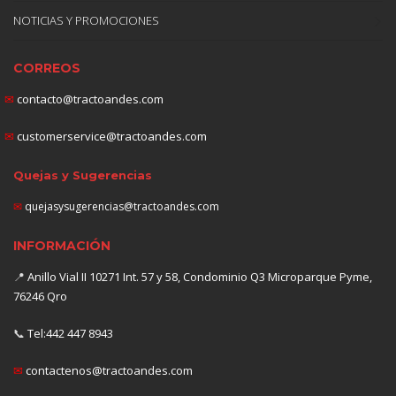
NOTICIAS Y PROMOCIONES
CORREOS
✉
contacto@tractoandes.com
✉
customerservice@tractoandes.com
Quejas y Sugerencias
✉
quejasysugerencias@tractoandes.com
INFORMACIÓN
📍
Anillo Vial II 10271 Int. 57 y 58, Condominio Q3 Microparque Pyme,
76246 Qro
📞
Tel:442 447 8943
✉
contactenos@tractoandes.com