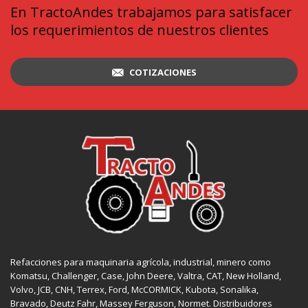
En TractoAndes trabajamos para satisfacer
los requerimientos de nuestros clientes
COTIZACIONES
Refacciones para maquinaria agrícola, industrial, minero como
Komatsu, Challenger,
Case
,
John Deere
, Valtra,
CAT
,
New Holland
,
Volvo,
JCB
,
CNH
, Terrex,
Ford
, McCORMICK,
Kubota
, Sonalika,
Bravado, Deutz Fahr,
Massey Ferguson
,
Normet
. Distribuidores