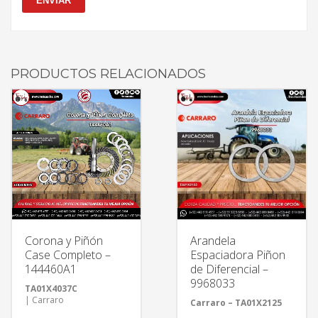
PRODUCTOS RELACIONADOS
Corona y Piñón
Arandela
Case Completo –
Espaciadora Piñon
144460A1
de Diferencial –
9968033
TA01X4037C
| Carraro
Carraro – TA01X2125