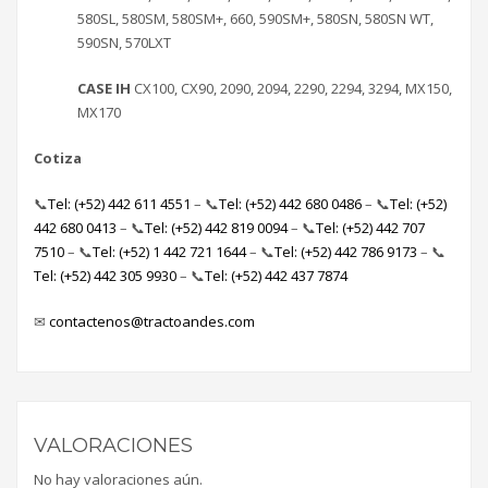
580SL, 580SM, 580SM+, 660, 590SM+, 580SN, 580SN WT,
590SN, 570LXT
CASE IH
CX100, CX90, 2090, 2094, 2290, 2294, 3294, MX150,
MX170
Cotiza
📞
Tel: (+52) 442 611 4551
– 📞
Tel: (+52) 442 680 0486
– 📞
Tel: (+52)
442 680 0413
– 📞
Tel: (+52) 442 819 0094
– 📞
Tel: (+52) 442 707
7510
– 📞
Tel: (+52) 1 442 721 1644
– 📞
Tel: (+52) 442 786 9173
– 📞
Tel: (+52) 442 305 9930
– 📞
Tel: (+52) 442 437 7874
✉
contactenos@tractoandes.com
VALORACIONES
No hay valoraciones aún.