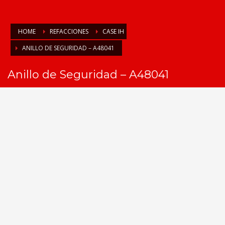
HOME
REFACCIONES
CASE IH
ANILLO DE SEGURIDAD – A48041
Anillo de Seguridad – A48041