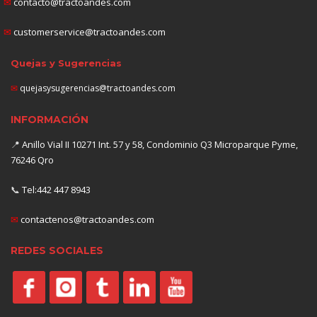
✉
contacto@tractoandes.com
✉
customerservice@tractoandes.com
Quejas y Sugerencias
✉
quejasysugerencias@tractoandes.com
INFORMACIÓN
📍
Anillo Vial II 10271 Int. 57 y 58, Condominio Q3 Microparque Pyme,
76246 Qro
📞
Tel:442 447 8943
✉
contactenos@tractoandes.com
REDES SOCIALES