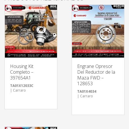
Housing Kit
Engrane Opresor
Completo –
Del Reductor de la
397654A1
Maza FWD –
128653
TA01X12033C
| Carraro
TA01X4034
| Carraro