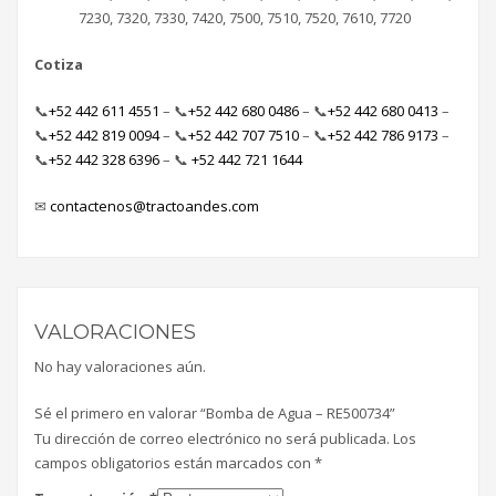
7230, 7320, 7330, 7420, 7500, 7510, 7520, 7610, 7720
Cotiza
📞
+52 442 611 4551
– 📞
+52 442 680 0486
–
📞
+52 442 680 0413
–
📞
+52 442 819 0094
– 📞
+52 442 707 7510
–
📞
+52 442 786 9173
–
📞
+52 442 328 6396
–
📞
+52 442 721 1644
✉
contactenos@tractoandes.com
VALORACIONES
No hay valoraciones aún.
Sé el primero en valorar “Bomba de Agua – RE500734”
Tu dirección de correo electrónico no será publicada.
Los
campos obligatorios están marcados con
*