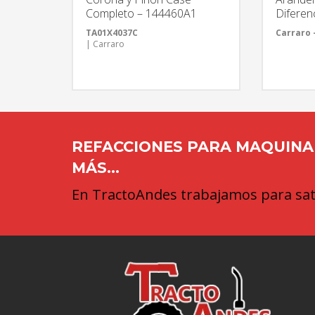
Completo – 144460A1
Diferen
TA01X4037C
Carraro 
| Carraro
REFACCIONES PARA MAQUINAR
MÁS...
En TractoAndes trabajamos para sati