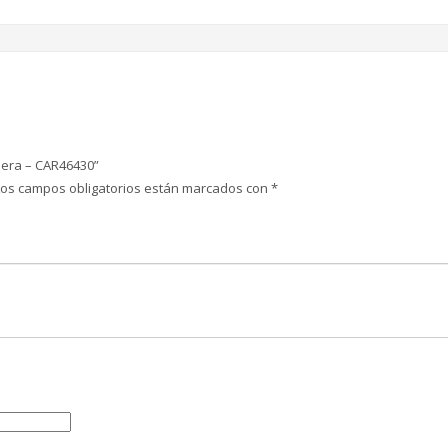
asera – CAR46430”
Los campos obligatorios están marcados con
*