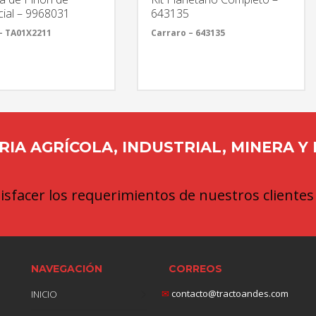
cial – 9968031
643135
– TA01X2211
Carraro – 643135
IA AGRÍCOLA, INDUSTRIAL, MINERA Y
sfacer los requerimientos de nuestros clientes
NAVEGACIÓN
CORREOS
✉
contacto@tractoandes.com
INICIO