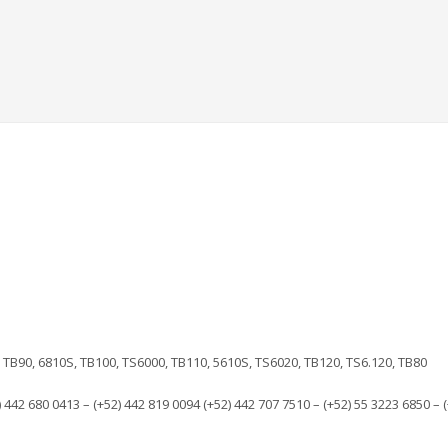
TB90, 6810S, TB100, TS6000, TB110, 5610S, TS6020, TB120, TS6.120, TB80
) 442 680 0413 – (+52) 442 819 0094 (+52) 442 707 7510 – (+52) 55 3223 6850 – 