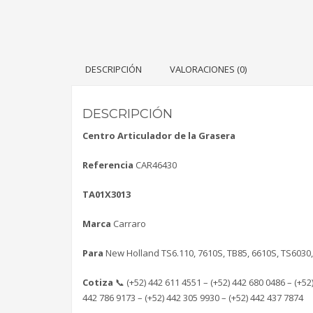
DESCRIPCIÓN
VALORACIONES (0)
DESCRIPCIÓN
Centro Articulador de la Grasera
Referencia
CAR46430
TA01X3013
Marca
Carraro
Para
New Holland TS6.110, 7610S, TB85, 6610S, TS6030, 
Cotiza
📞 (+52) 442 611 4551 – (+52) 442 680 0486 – (+52
442 786 9173 – (+52) 442 305 9930 – (+52) 442 437 7874