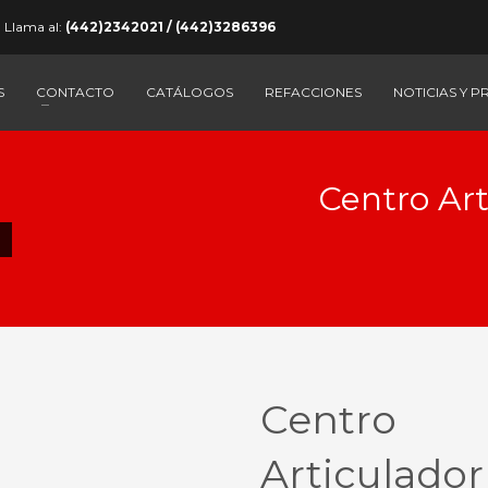
Llama al:
(442)2342021 / (442)3286396
S
CONTACTO
CATÁLOGOS
REFACCIONES
NOTICIAS Y 
Centro Art
Centro
Articulador