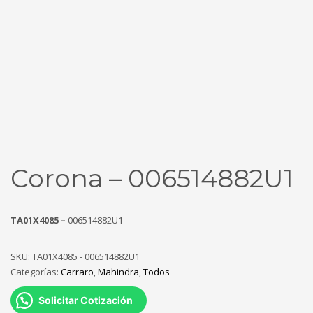
Corona – 006514882U1
TA01X4085 –
006514882U1
SKU:
TA01X4085 - 006514882U1
Categorías:
Carraro
,
Mahindra
,
Todos
Solicitar Cotización