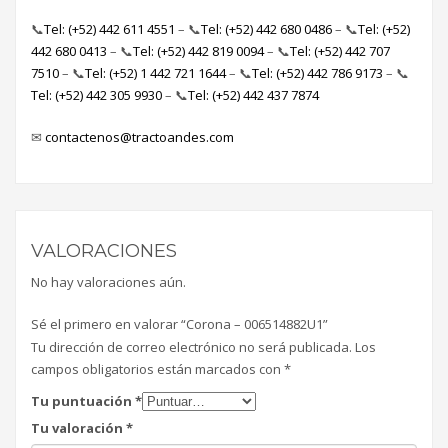
📞
Tel: (+52) 442 611 4551
– 📞
Tel: (+52) 442 680 0486
– 📞
Tel: (+52)
442 680 0413
– 📞
Tel: (+52) 442 819 0094
– 📞
Tel: (+52) 442 707
7510
– 📞
Tel: (+52) 1 442 721 1644
– 📞
Tel: (+52) 442 786 9173
– 📞
Tel: (+52) 442 305 9930
– 📞
Tel: (+52) 442 437 7874
✉
contactenos@tractoandes.com
VALORACIONES
No hay valoraciones aún.
Sé el primero en valorar “Corona – 006514882U1”
Tu dirección de correo electrónico no será publicada.
Los
campos obligatorios están marcados con
*
Tu puntuación
*
Tu valoración
*