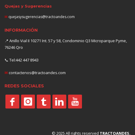
Quejas y Sugerencias
✉
quejasysugerencias@tractoandes.com
INFORMACIÓN
📍
Anillo Vial II 10271 Int. 57 y 58, Condominio Q3 Microparque Pyme,
76246 Qro
📞
Tel:442 447 8943
✉
contactenos@tractoandes.com
REDES SOCIALES
© 2025 All rights reserved
TRACTOANDES.