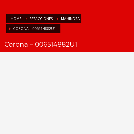
HOME
REFACCIONES
MAHINDRA
CORONA – 006514882U1
Corona – 006514882U1