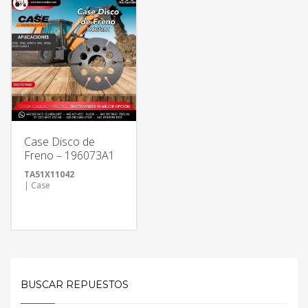
Case Disco de
Freno – 196073A1
TA51X11042
| Case
BUSCAR REPUESTOS