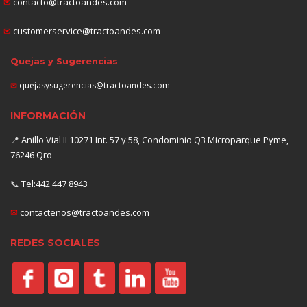
✉
contacto@tractoandes.com
✉
customerservice@tractoandes.com
Quejas y Sugerencias
✉
quejasysugerencias@tractoandes.com
INFORMACIÓN
📍
Anillo Vial II 10271 Int. 57 y 58, Condominio Q3 Microparque Pyme,
76246 Qro
📞
Tel:442 447 8943
✉
contactenos@tractoandes.com
REDES SOCIALES