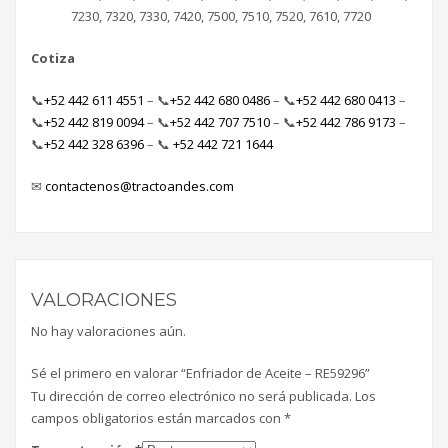
7230, 7320, 7330, 7420, 7500, 7510, 7520, 7610, 7720
Cotiza
📞
+52 442 611 4551
– 📞
+52 442 680 0486
–
📞
+52 442 680 0413
–
📞
+52 442 819 0094
– 📞
+52 442 707 7510
–
📞
+52 442 786 9173
–
📞
+52 442 328 6396
–
📞
+52 442 721 1644
✉
contactenos@tractoandes.com
VALORACIONES
No hay valoraciones aún.
Sé el primero en valorar “Enfriador de Aceite – RE59296”
Tu dirección de correo electrónico no será publicada.
Los
campos obligatorios están marcados con
*