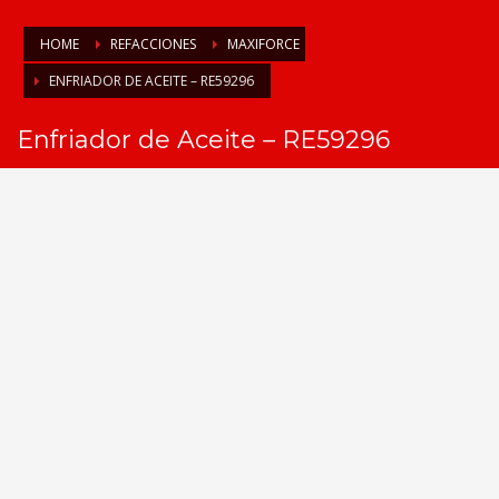
HOME
REFACCIONES
MAXIFORCE
ENFRIADOR DE ACEITE – RE59296
Enfriador de Aceite – RE59296