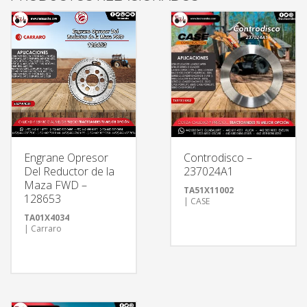
Engrane Opresor
Controdisco –
Del Reductor de la
237024A1
Maza FWD –
TA51X11002
128653
| CASE
TA01X4034
| Carraro