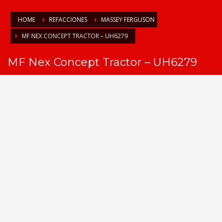
HOME
REFACCIONES
MASSEY FERGUSON
MF NEX CONCEPT TRACTOR – UH6279
MF Nex Concept Tractor – UH6279