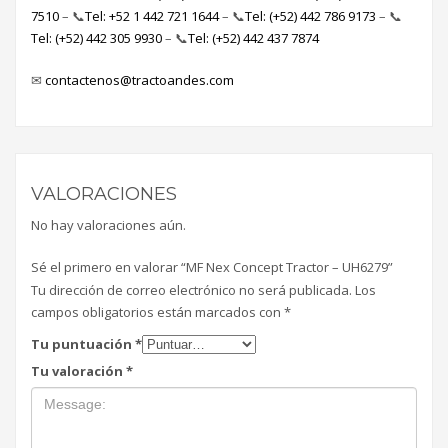
7510
– 📞
Tel: +52 1 442 721 1644
– 📞
Tel: (+52) 442 786 9173
– 📞
Tel: (+52) 442 305 9930
– 📞
Tel: (+52) 442 437 7874
✉
contactenos@tractoandes.com
VALORACIONES
No hay valoraciones aún.
Sé el primero en valorar “MF Nex Concept Tractor – UH6279”
Tu dirección de correo electrónico no será publicada.
Los
campos obligatorios están marcados con
*
Tu puntuación
*
Tu valoración
*