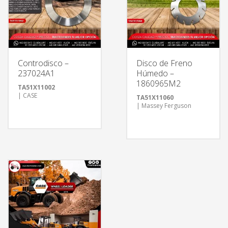
Controdisco –
Disco de Freno
237024A1
Húmedo –
1860965M2
TA51X11002
| CASE
TA51X11060
| Massey Ferguson