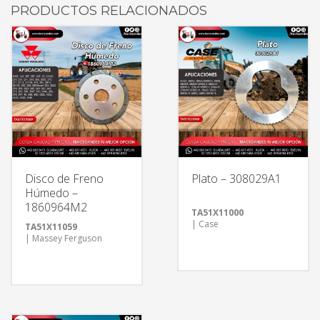
PRODUCTOS RELACIONADOS
Disco de Freno
Plato – 308029A1
Húmedo –
1860964M2
TA51X11000
| Case
TA51X11059
| Massey Ferguson