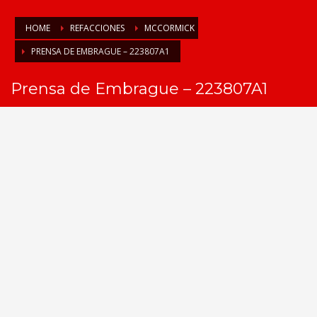
HOME
REFACCIONES
MCCORMICK
PRENSA DE EMBRAGUE – 223807A1
Prensa de Embrague – 223807A1