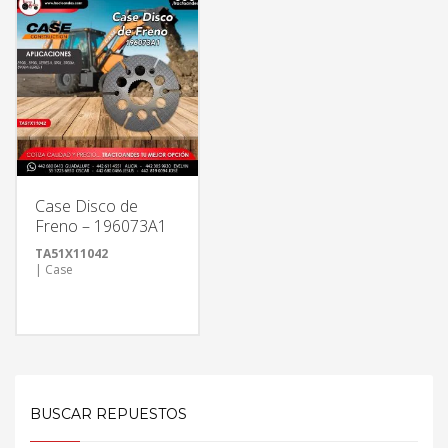
Case Disco de
Freno – 196073A1
TA51X11042
| Case
BUSCAR REPUESTOS