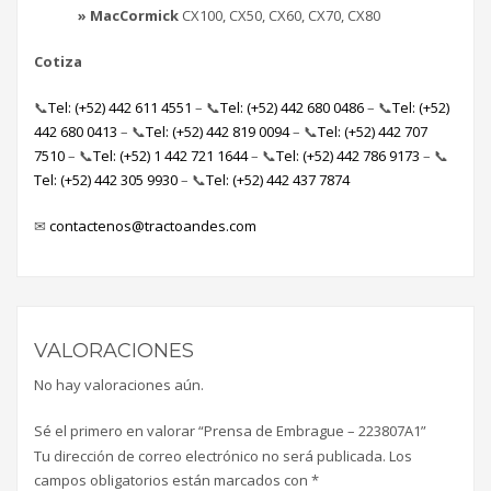
» MacCormick
CX100, CX50, CX60, CX70, CX80
Cotiza
📞
Tel: (+52) 442 611 4551
– 📞
Tel: (+52) 442 680 0486
– 📞
Tel: (+52)
442 680 0413
– 📞
Tel: (+52) 442 819 0094
– 📞
Tel: (+52) 442 707
7510
– 📞
Tel: (+52) 1 442 721 1644
– 📞
Tel: (+52) 442 786 9173
– 📞
Tel: (+52) 442 305 9930
– 📞
Tel: (+52) 442 437 7874
✉
contactenos@tractoandes.com
VALORACIONES
No hay valoraciones aún.
Sé el primero en valorar “Prensa de Embrague – 223807A1”
Tu dirección de correo electrónico no será publicada.
Los
campos obligatorios están marcados con
*