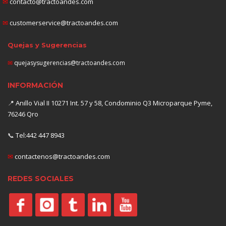
✉
contacto@tractoandes.com
✉
customerservice@tractoandes.com
Quejas y Sugerencias
✉
quejasysugerencias@tractoandes.com
INFORMACIÓN
📍
Anillo Vial II 10271 Int. 57 y 58, Condominio Q3 Microparque Pyme,
76246 Qro
📞
Tel:442 447 8943
✉
contactenos@tractoandes.com
REDES SOCIALES