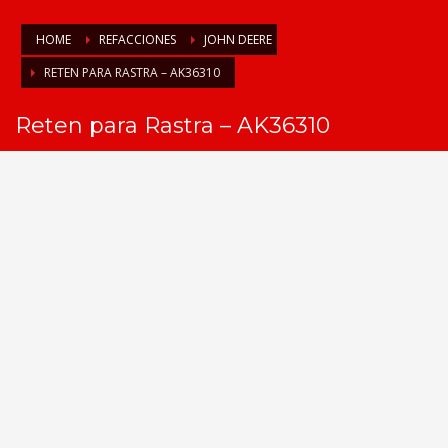
HOME
REFACCIONES
JOHN DEERE
RETEN PARA RASTRA – AK36310
Reten para Rastra – AK36310