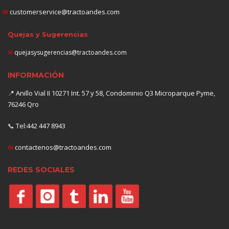
✉
customerservice@tractoandes.com
Quejas y Sugerencias
✉
quejasysugerencias@tractoandes.com
INFORMACIÓN
📍
Anillo Vial II 10271 Int. 57 y 58, Condominio Q3 Microparque Pyme,
76246 Qro
📞
Tel:442 447 8943
✉
contactenos@tractoandes.com
REDES SOCIALES