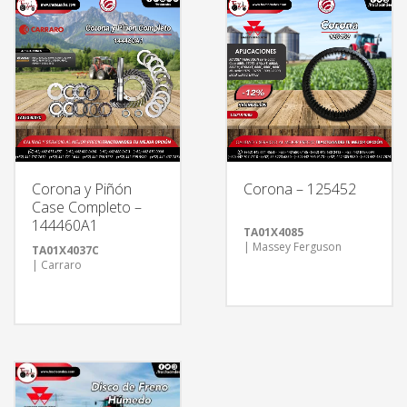
Corona y Piñón
Corona – 125452
Case Completo –
144460A1
TA01X4085
| Massey Ferguson
TA01X4037C
| Carraro