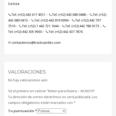
Cotiza
📞
Tel: (+52) 442 611 4551
– 📞
Tel: (+52) 442 680 0486
– 📞
Tel: (+52)
442 680 0413
– 📞
Tel: (+52) 442 819 0094
– 📞
Tel: (+52) 442 707
7510
– 📞
Tel: (+52) 1 442 721 1644
– 📞
Tel: (+52) 442 786 9173
– 📞
Tel: (+52) 442 305 9930
– 📞
Tel: (+52) 442 437 7874
✉
contactenos@tractoandes.com
VALORACIONES
No hay valoraciones aún.
Sé el primero en valorar “Reten para Rastra – AK36310”
Tu dirección de correo electrónico no será publicada.
Los
campos obligatorios están marcados con
*
Tu puntuación
*