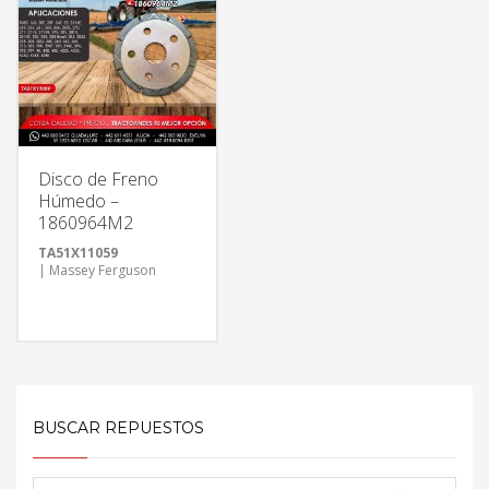
Disco de Freno
Húmedo –
1860964M2
TA51X11059
| Massey Ferguson
BUSCAR REPUESTOS