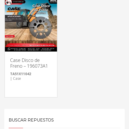
Case Disco de
Freno – 196073A1
TA51X11042
| Case
BUSCAR REPUESTOS