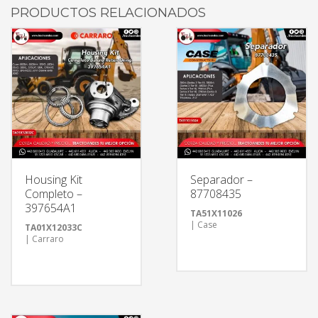
PRODUCTOS RELACIONADOS
Housing Kit
Separador –
Completo –
87708435
397654A1
TA51X11026
| Case
TA01X12033C
| Carraro