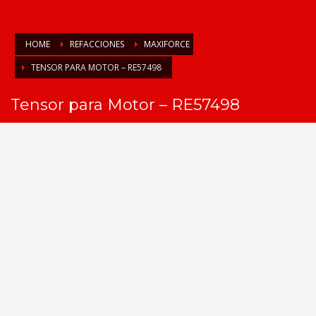
HOME
REFACCIONES
MAXIFORCE
TENSOR PARA MOTOR – RE57498
Tensor para Motor – RE57498