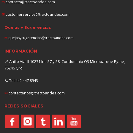
✉
contacto@tractoandes.com
✉
customerservice@tractoandes.com
Quejas y Sugerencias
✉
quejasysugerencias@tractoandes.com
INFORMACIÓN
📍
Anillo Vial II 10271 Int. 57 y 58, Condominio Q3 Microparque Pyme,
76246 Qro
📞
Tel:442 447 8943
✉
contactenos@tractoandes.com
REDES SOCIALES