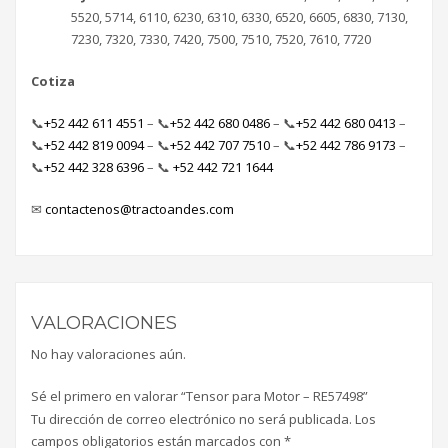
5520, 5714, 6110, 6230, 6310, 6330, 6520, 6605, 6830, 7130,
7230, 7320, 7330, 7420, 7500, 7510, 7520, 7610, 7720
Cotiza
📞
+52 442 611 4551
– 📞
+52 442 680 0486
–
📞
+52 442 680 0413
–
📞
+52 442 819 0094
– 📞
+52 442 707 7510
–
📞
+52 442 786 9173
–
📞
+52 442 328 6396
–
📞
+52 442 721 1644
✉
contactenos@tractoandes.com
VALORACIONES
No hay valoraciones aún.
Sé el primero en valorar “Tensor para Motor – RE57498”
Tu dirección de correo electrónico no será publicada.
Los
campos obligatorios están marcados con
*