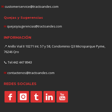
✉
customerservice@tractoandes.com
Quejas y Sugerencias
✉
quejasysugerencias@tractoandes.com
INFORMACIÓN
📍
Anillo Vial II 10271 Int. 57 y 58, Condominio Q3 Microparque Pyme,
76246 Qro
📞
Tel:442 447 8943
✉
contactenos@tractoandes.com
REDES SOCIALES