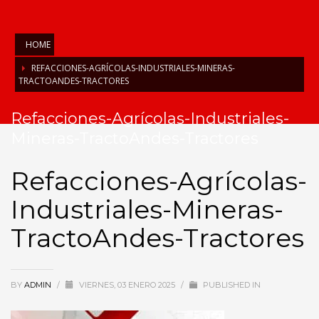
HOME
REFACCIONES-AGRÍCOLAS-INDUSTRIALES-MINERAS-
TRACTOANDES-TRACTORES
Refacciones-Agrícolas-Industriales-
Mineras-TractoAndes-Tractores
Refacciones-Agrícolas-
Industriales-Mineras-
TractoAndes-Tractores
BY
ADMIN
/
VIERNES, 03 ENERO 2025
/
PUBLISHED IN