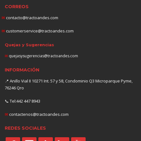
CORREOS
✉
contacto@tractoandes.com
✉
customerservice@tractoandes.com
Quejas y Sugerencias
✉
quejasysugerencias@tractoandes.com
INFORMACIÓN
📍
Anillo Vial II 10271 Int. 57 y 58, Condominio Q3 Microparque Pyme,
76246 Qro
📞
Tel:442 447 8943
✉
contactenos@tractoandes.com
REDES SOCIALES