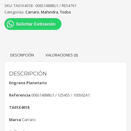
SKU:
TA01X4018 - 006514888U1 / RE54761
Categorías:
Carraro
,
Mahindra
,
Todos
Solicitar Cotización
DESCRIPCIÓN
VALORACIONES (0)
DESCRIPCIÓN
Engrane Planetario
Referencia
006514888U1 / 125455 /
100562A1
TA01X4018
Marca
Carraro