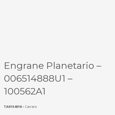
Engrane Planetario –
006514888U1 –
100562A1
TA01X4018 –
Carraro