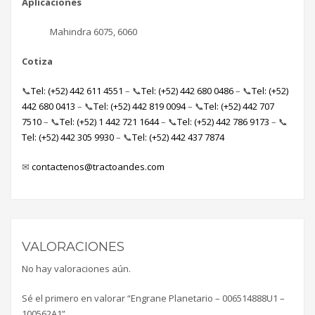
Aplicaciones
Mahindra 6075, 6060
Cotiza
📞
Tel: (+52) 442 611 4551
– 📞
Tel: (+52) 442 680 0486
– 📞
Tel: (+52)
442 680 0413
– 📞
Tel: (+52) 442 819 0094
– 📞
Tel: (+52) 442 707
7510
– 📞
Tel: (+52) 1 442 721 1644
– 📞
Tel: (+52) 442 786 9173
– 📞
Tel: (+52) 442 305 9930
– 📞
Tel: (+52) 442 437 7874
✉
contactenos@tractoandes.com
VALORACIONES
No hay valoraciones aún.
Sé el primero en valorar “Engrane Planetario – 006514888U1 –
100562A1”