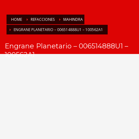
HOME
REFACCIONES
MAHINDRA
ENGRANE PLANETARIO – 006514888U1 – 100562A1
Engrane Planetario – 006514888U1 –
100562A1